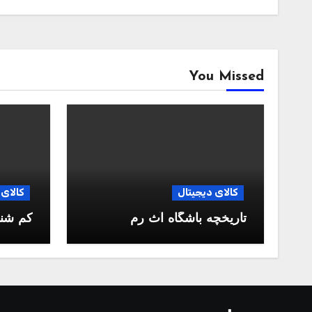
You Missed
کالای دیجیتال
کالای 
تاریخچه باشگاه آث رم
کم شن