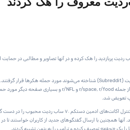
ها در حمله‌ای هماهنگ شده حداقل ۷۰ ساب ردیت پربازدید را هک کرده و در آنها تصاویر و مطالبی در حما
روز جمعه چندین صفحه از سایت ردیت که با نام ساب‌ردیت (Subreddit) شناخته می‌شوند مورد حمله هکرها قرار گ
ردیت‌های پرطرفدار با فالوورهای بیش از یک میلیون نفر از جمله r/space, r/food و r/NFL و بسیاری صفح
امپ تعویض شد.
آنطور که Wired گزارش می‌کند، هکرها صبح روز جمعه کنترل اکانت‌های ادمین دستکم ۷۰ ساب ردیت محبوب
 آنها همچنین با ارسال گفتگوهای جدید از کاربران خواستند تا در ا
 را یک «حقه» توصیف کرده و ترامپ را به بتمن تشبیه کردند.