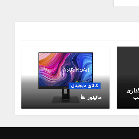
کالای دیجیتال
گذاری
سب
مانیتور ها