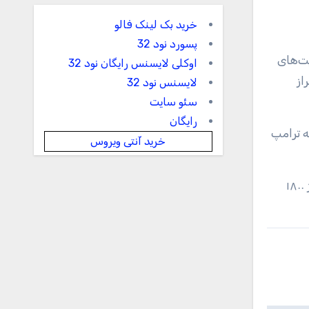
خرید بک لینک فالو
پسورد نود 32
یت‌های
اوکلی لایسنس رایگان نود 32
از
لایسنس نود 32
سئو سایت
رایگان
ه ترامپ
خرید آنتی ویروس
در گذشته حملات مشابه به منظور تبلیغ کمپین انتخاباتی دونالد ترامپ انجام شده است. اوایل تیر ماه امسال هکرها بیش از ۱۸۰۰