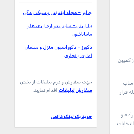
جالبز – مجله اینترنتی و سبک زندگی
بیا نی نی – سایتی درباره نی ی ها و
ماماناشون
دکورز – دکوراسیون منزل و مبلمان
اداری و تجاری
یت از کمپین
جهت سفارش و درج تبلیغات از بخش
رفتند. ساب
سفارش تبلیغات
اقدام نمایید.
ه دیگر مورد حمله قرار
 را در دست گرفته و
خرید بک لینک دائمی
نتخابات