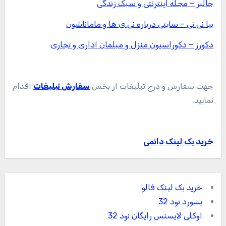
جالبز – مجله اینترنتی و سبک زندگی
بیا نی نی – سایتی درباره نی ی ها و ماماناشون
دکورز – دکوراسیون منزل و مبلمان اداری و تجاری
جهت سفارش و درج تبلیغات از بخش
سفارش تبلیغات
اقدام
نمایید.
خرید بک لینک دائمی
خرید بک لینک فالو
پسورد نود 32
اوکلی لایسنس رایگان نود 32