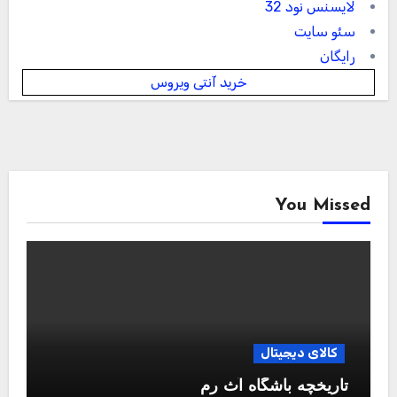
لایسنس نود 32
سئو سایت
رایگان
خرید آنتی ویروس
You Missed
کالای دیجیتال
تاریخچه باشگاه آث رم