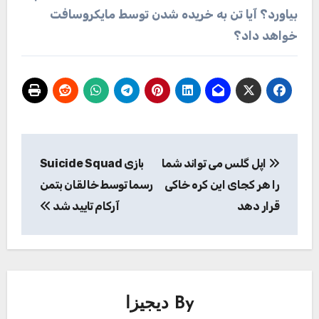
بیاورد؟ آیا تن به خریده شدن توسط مایکروسافت
خواهد داد؟
راهبری
اپل گلس می تواند شما
بازی Suicide Squad
نوشته
را هر کجای این کره خاکی
رسما توسط خالقان بتمن
قرار دهد
آرکام تایید شد
By
دیجیزا