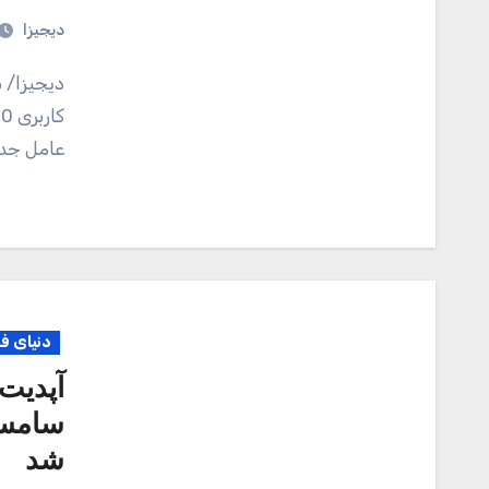
دیجیزا
دیجیزا/ سامسونگ پیش از این با عرضه سریع اندروید ۱۱ و رابط
عامل جدی
دنیای ف
شد