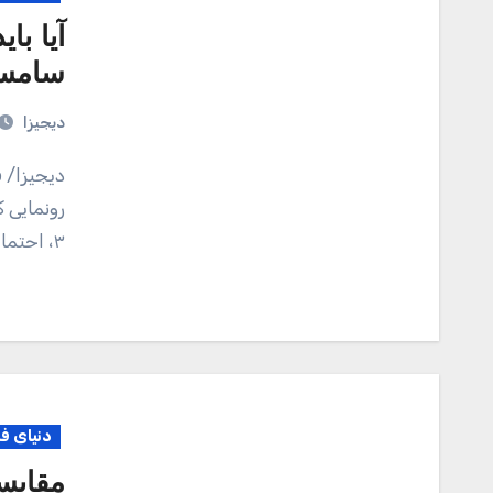
سامسو
دیجیزا
دیجیزا/ قرار است امسال سامسونگ از Galaxy Z Fold 3
رونمایی 
۳، احتمالا جانشین گلکسی نوت ۲۰ خواهد بود. با وجود…
دنیای ف