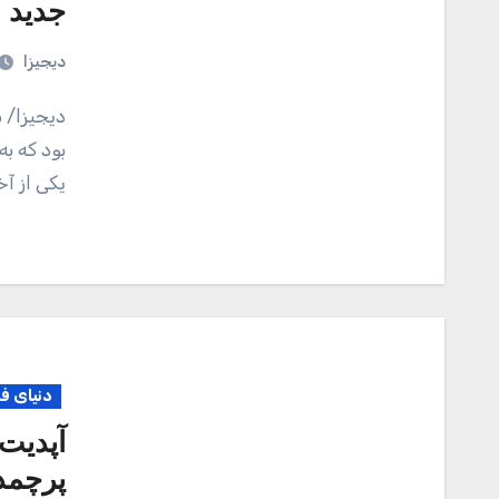
جدید 
دیجیزا
دیجیزا/ سامسونگ یکی از اولین سازندگان گوشی های هوشمند
بود که ب
یکی از آ
دنیای ف
پرچمد