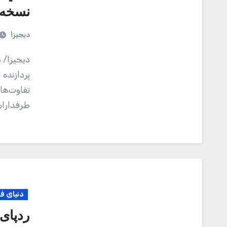
نسخه 
دیجیزا
دیجیزا/ در مقایسه گلکسی نوت ۲۰ – Galaxy Note 20 با
پردازنده
تفاوت‌ها
طرفدارا
دنیای ف
ردپای