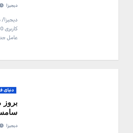
دیجیزا
دیجیزا/ سامسونگ پیش از این با عرضه سریع اندروید ۱۱ و رابط
عامل جدی
دنیای ف
بروز 
سامس
دیجیزا