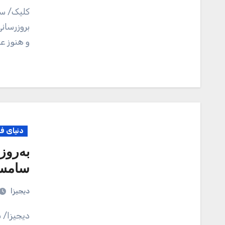
کلیک/ سامسونگ گلکسی S20 اولترا و نوت 20 اولترا بعد از
بروزرسان
و هنوز 
دنیای ف
به‌روز
سامسو
دیجیزا
دیجیزا/ سامسونگ به‌روزرسانی امنیتی ماه نوامبر را برای