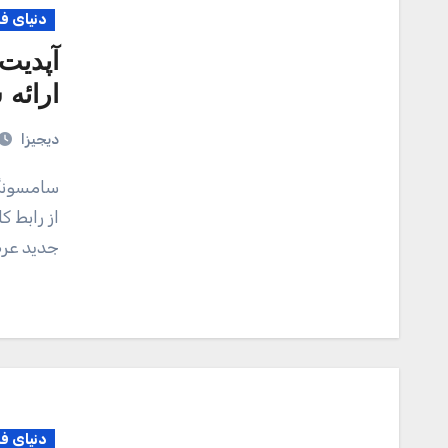
دنیای ف
ارائه 
دیجیزا
سامسونگ در سال های اخیر عادت به ارائه یک تسخه بهبودیافته
از رابط 
جدید عرضه می
دنیای ف