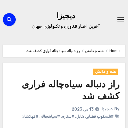
Ski
t
دیجیزا
conten
آخرین اخبار فناوری و تکنولوژی جهان
Home
علم و دانش
راز دنباله سیاه‌چاله فراری کشف شد
علم و دانش
راز دنباله سیاه‌چاله فراری
کشف شد
By
دیجیزا
13 می 2023
#تلسکوپ فضایی هابل
,
#ستاره
,
#سیاهچاله
,
#کهکشان