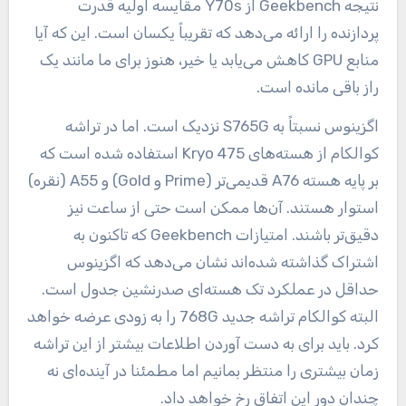
نتیجه Geekbench از Y70s مقایسه اولیه قدرت
پردازنده را ارائه می‌دهد که تقریباً یکسان است. این که آیا
منابع GPU کاهش می‌یابد یا خیر، هنوز برای ما مانند یک
راز باقی مانده است.
اگزینوس نسبتاً به S765G نزدیک است. اما در تراشه
کوالکام از هسته‌های Kryo 475 استفاده شده است که
بر پایه هسته A76 قدیمی‌تر (Prime و Gold) و A55 (نقره)
استوار هستند. آن‌ها ممکن است حتی از ساعت نیز
دقیق‌تر باشند. امتیازات Geekbench که تاکنون به
اشتراک گذاشته شده‌اند نشان می‌دهد که اگزینوس
حداقل در عملکرد تک هسته‌ای صدرنشین جدول است.
البته کوالکام تراشه جدید 768G را به زودی عرضه خواهد
کرد. باید برای به دست آوردن اطلاعات بیشتر از این تراشه
زمان بیشتری را منتظر بمانیم اما مطمئنا در آینده‌ای نه
چندان دور این اتفاق رخ خواهد داد.