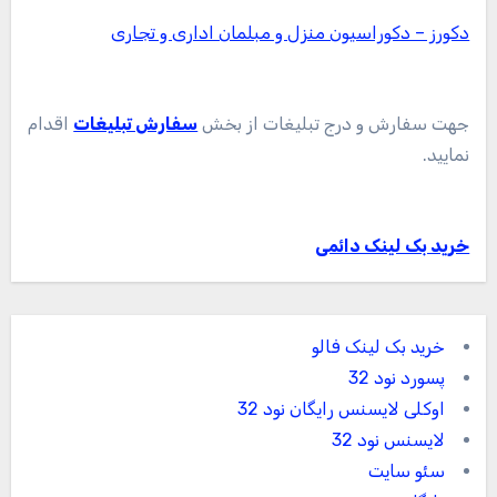
دکورز – دکوراسیون منزل و مبلمان اداری و تجاری
جهت سفارش و درج تبلیغات از بخش
سفارش تبلیغات
اقدام
نمایید.
خرید بک لینک دائمی
خرید بک لینک فالو
پسورد نود 32
اوکلی لایسنس رایگان نود 32
لایسنس نود 32
سئو سایت