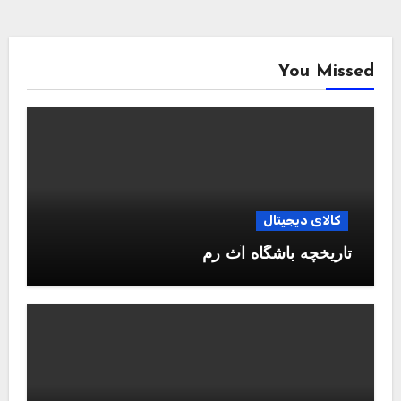
You Missed
کالای دیجیتال
تاریخچه باشگاه آث رم