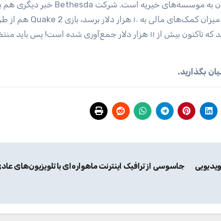
Home مشغول جمع‌آوری کمک‌های مالی برای اهدا کردن به موسسه‌های خیریه است. شرکت ethesda
طرفداران مجموعه Quake داشت؛ آن‌ها گفته‌اند که اگر میزان کمک‌های مالی به ۱۰ هزار دلار
لانچر بتسدا رایگان خواهد شد. حالا جالب است اگر بدانید که تاکنون بیش از ۱۱ هزار دلار جمع‌آوری شده است! پس 
زی‌های ویدیویی
جاسوسی از ترافیک اینترنت ماهواره‌ای با تلویزیون‌های عاد