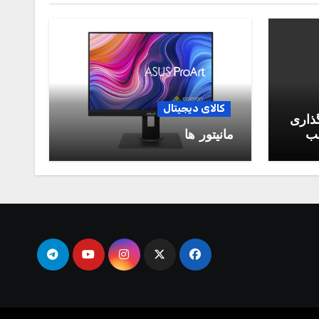
کالای دیجیتال
گذاری
سب
مانیتور ها