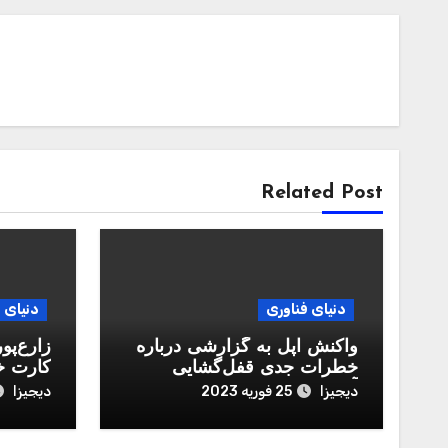
Related Post
دنیای فناوری
دنیای 
واکنش اپل به گزارشی درباره
زارع‌پو
خطرات جدی قفل‌گشایی
کارت خ
آیفون با رمز عددی
دیجیزا
دیجیزا
25 فوریه 2023