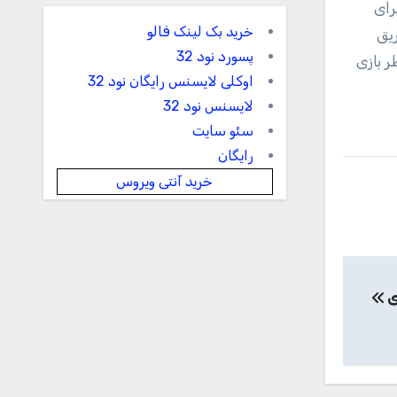
B خبر دیگری هم برای
خرید بک لینک فالو
 برسد، بازی Quake 2 هم از طریق
پسورد نود 32
باید منتظر بازی
اوکلی لایسنس رایگان نود 32
لایسنس نود 32
سئو سایت
رایگان
خرید آنتی ویروس
ی