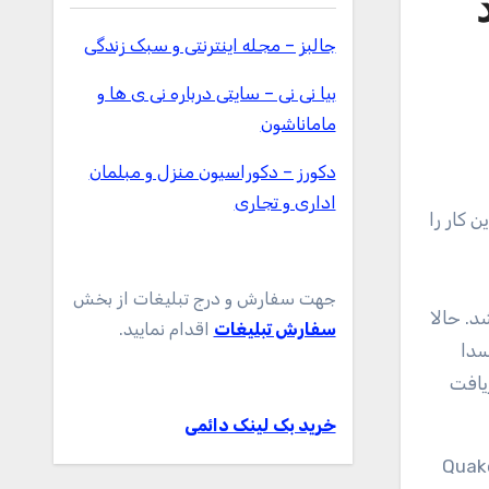
جالبز – مجله اینترنتی و سبک زندگی
بیا نی نی – سایتی درباره نی ی ها و
ماماناشون
دکورز – دکوراسیون منزل و مبلمان
اداری و تجاری
ر بتسدا این کار را
جهت سفارش و درج تبلیغات از بخش
 اید سافتور ساخته شد. حالا
سفارش تبلیغات
اقدام نمایید.
، شرکت بتسدا
ن دریافت
خرید بک لینک دائمی
وقت تهران، به‌پایان خواهد رسید. رویداد QuakeCon at