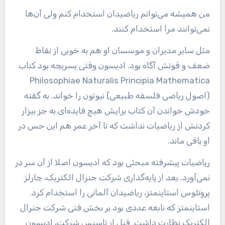
من همیشه می‌توانم ریاضیدان استخدام کنم ولی آن‌ها
نمی‌توانند مرا استخدام کنند.
مثل سایر مدیران و موسسان او هم به خوبی از نقاظ
ضعف و قوتش آگاه بود. ادیسون وقتی پسربچه بود کتاب
Philosophiae Naturalis Principia Mathematica
(اصول ریاضی فلسفه طبیعی) نیوتون را خواند. به گفته
خودش خواندن آن کتاب برایش هیچ فایده‌ای به جز بیزار
کردنش از ریاضیات نداشت که تا آخر عمر هم این حس در
او باقی ماند.
ریاضیات پیشرفته مبحثی بود که ادیسون اصلا از آن سر در
نمی‌آورد. بعد از پایه‌گذاری شرکت جنرال الکتریک، چارلز
پروتئوس استاینمتز، ریاضیدان آلمانی را استخدام کرد.
استاینمتز که نابغه عددی بود بر بخش فنی شرکت جنرال
الکتریک نظارت داشت. قبل از تاسیس شرکت، ادیسون