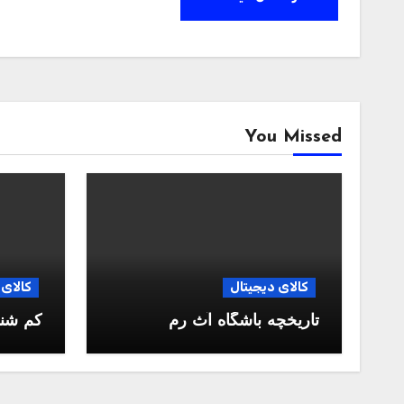
You Missed
کالای دیجیتال
کالای 
تاریخچه باشگاه آث رم
کم شن