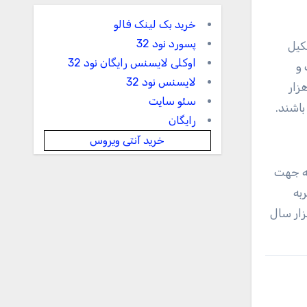
خرید بک لینک فالو
پسورد نود 32
 در زیر مواد تیره‌تر که ‌TAR‌ها را تشکیل
اوکلی لایسنس رایگان نود 32
ست و
لایسنس نود 32
یلیون تا چهارصد هزار
سئو سایت
رایگان
خرید آنتی ویروس
ه این معناست که جهت
به
بین ۲.۱ میلیون تا چهارصد هزار سال