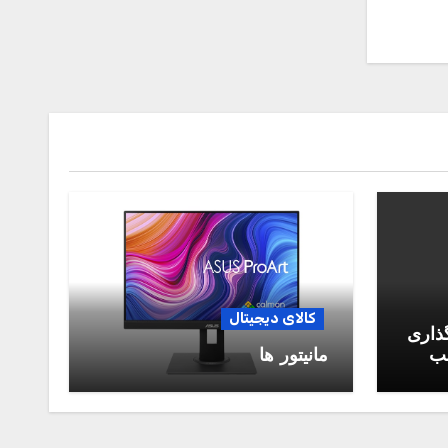
کالای دیجیتال
گذاری
سب
مانیتور ها