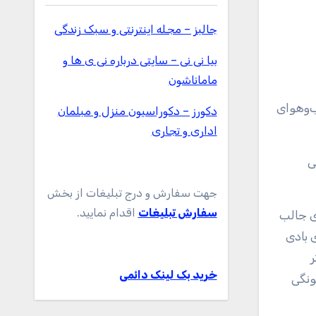
جالبز – مجله اینترنتی و سبک زندگی
بیا نی نی – سایتی درباره نی ی ها و
ماماناشون
دکورز – دکوراسیون منزل و مبلمان
اداری و تجاری
جهت سفارش و درج تبلیغات از بخش
سفارش تبلیغات
اقدام نمایید.
ی جالب
 بادی
تر
خرید بک لینک دائمی
ونگی