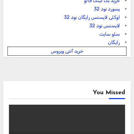
خرید بک لینک فالو
پسورد نود 32
اوکلی لایسنس رایگان نود 32
لایسنس نود 32
سئو سایت
رایگان
خرید آنتی ویروس
You Missed