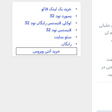
خرید بک لینک فالو
پسورد نود 32
اوکلی لایسنس رایگان نود 32
مای خلبانی
لایسنس نود 32
به آن
سئو سایت
زه
رایگان
خرید آنتی ویروس
۳۵۰ کیلومتر در ساعت
از ۱۰۹۳ درجه سانتی‌گراد می‌رسد. SR-۷۱ Blackbird با سرعتی در