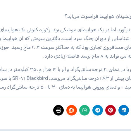
X-۱۵ خود را با سرعت ۶.۷ ماخ به پرواز درآورد اما در یک هواپیمای موشکی بود. رکورد کنونی یک هواپی
ق به SR-۷۱ Blackbird، یک هواپیمای شناسایی از دوران جنگ سرد است. بالاترین سرعتی که آن هواپیما 
رسیده است ۳.۲ ماخ است. Concorde سریعترین هواپیمای مسافربری تجاری بود که به حداکثر سرعت ۲.۰۴ ماخ رسید. حو
 فاصله زیادی دارد.
اگر جسمی به سرعت ۱۰ ماخ برسد، این سرعت در سطح دریا در دمای ۲۰ درجه سانتی‌گراد برابر با ۱۲ هزار و 
خواهد بود. در ۱۰ ماخ، پلاسما فشار می‌آورد و جسم به دمای بیش 