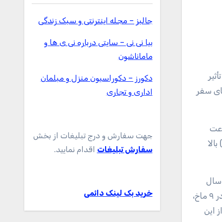
جالبز – مجله اینترنتی و سبک زندگی
بیا نی نی – سایتی درباره نی ی ها و
ماماناشون
دکورز – دکوراسیون منزل و مبلمان
ط حرکت می‌کند. سفر بیش از ۱ ماخ به معنای سفر
اداری و تجاری
جهت سفارش و درج تبلیغات از بخش
۵ درجه سانتی‌گراد) بالا
سفارش تبلیغات
اقدام نمایید.
شد، در سال
خرید بک لینک دائمی
۱۹۶۷ به سرعت ۹.۶ ماخ رسید و رکورد سرعت پرواز را برای پرواز با موتور به ثبت رساند، اما این یک سفینه بدون سرنشین بود. در ۹ ماخ،
ز این