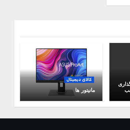
کالای دیجیتال
گذاری
سب
مانیتور ها