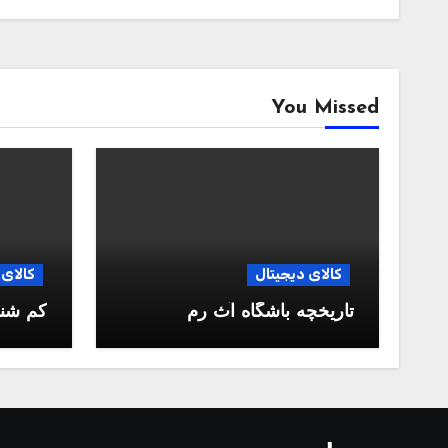
You Missed
کالای دیجیتال
کالای 
تاریخچه باشگاه آث رم
کم شن