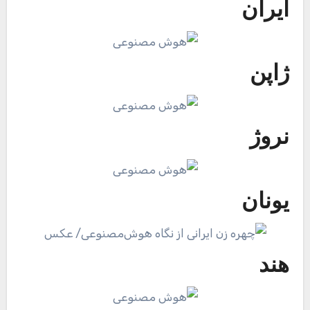
ایران
ژاپن
نروژ
یونان
هند