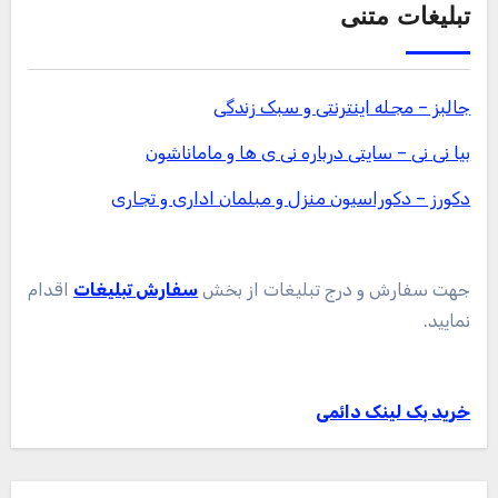
تبلیغات متنی
جالبز – مجله اینترنتی و سبک زندگی
بیا نی نی – سایتی درباره نی ی ها و ماماناشون
دکورز – دکوراسیون منزل و مبلمان اداری و تجاری
جهت سفارش و درج تبلیغات از بخش
سفارش تبلیغات
اقدام
نمایید.
خرید بک لینک دائمی