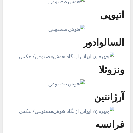
اتیوپی
السالوادور
ونزوئلا
آرژانتین
فرانسه