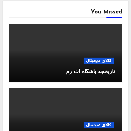
You Missed
کالای دیجیتال
تاریخچه باشگاه آث رم
کالای دیجیتال