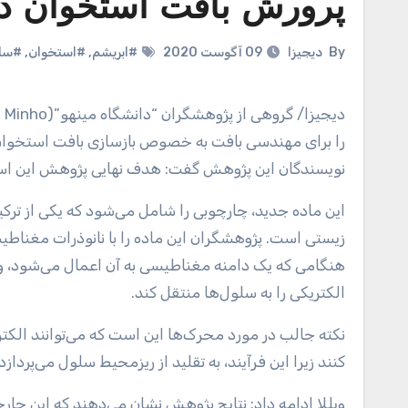
پرورش بافت استخوان در
By
دیجیزا
09 آگوست 2020
#ابریشم
,
#استخوان
,
#سل
دیجیزا
نویسندگان این پژوهش گفت: هدف نهایی پژوهش این است ک
این ماده جدید، چارچوبی را شامل می‌شود که یکی از ترکیبات اصلی ابریشم یعنی فیبروئین را در بر دارد که طبیعی و قابل تجزیه
زیستی است. پژوهشگران این ماده را با نانوذرات مغناطیس
هنگامی که یک دامنه مغناطیسی به آن اعمال می‌شود، وا
الکتریکی را به سلول‌ها منتقل کند.
نکته جالب در مورد محرک‌ها این است که می‌توانند الکت
کنند زیرا این فرآیند، به تقلید از ریزمحیط سلول می‌پردا
ویللا ادامه داد: نتایج پژوهش نشان می‌دهند که این چا