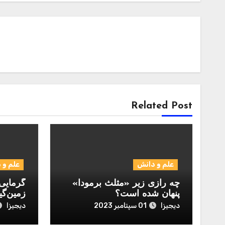
Related Post
علم و دانش
علم و 
چه رازی زیر «مثلث برمودا»
گرمایی 
پنهان شده است؟
زمین‌گی
دیجیزا
دیجیزا
01 سپتامبر 2023