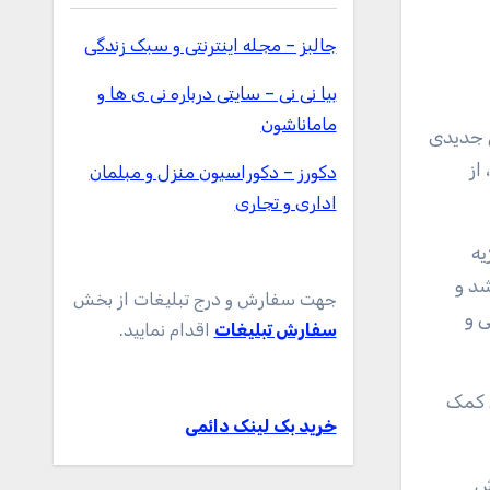
جالبز – مجله اینترنتی و سبک زندگی
بیا نی نی – سایتی درباره نی ی ها و
ماماناشون
کامپوزیتی جدیدی
بازسازی بافت استخوان ابداع کنند. “ژوزه لوئیس ویلاس ویللا”(José Luis Vilas-Vilela)، از
دکورز – دکوراسیون منزل و مبلمان
اداری و تجاری
شد و
جهت سفارش و درج تبلیغات از بخش
ی و
سفارش تبلیغات
اقدام نمایید.
ل کمک
خرید بک لینک دائمی
ش