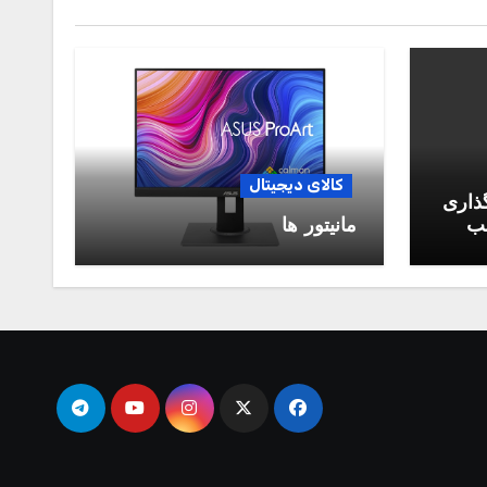
کالای دیجیتال
گذاری
سب
مانیتور ها