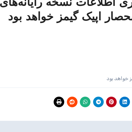
) ٩٩/٠٥/٣٠ فناوری اطلاعات نسخه‌ رایانه‌های