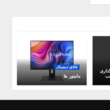
کالای دیجیتال
گذاری
سب
مانیتور ها