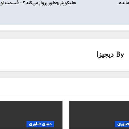
ولا Moto E7 Plus باقی مانده
هلیکوپتر چطور پرواز می‌کند؟ – قسمت او
By
دیجیزا
فناوری
دنیای فناوری