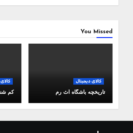
You Missed
کالای دیجیتال
کالای 
تاریخچه باشگاه آث رم
کم شن