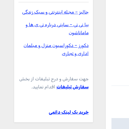
جالبز – مجله اینترنتی و سبک زندگی
بیا نی نی – سایتی درباره نی ی ها و
ماماناشون
دکورز – دکوراسیون منزل و مبلمان
اداری و تجاری
جهت سفارش و درج تبلیغات از بخش
سفارش تبلیغات
اقدام نمایید.
خرید بک لینک دائمی