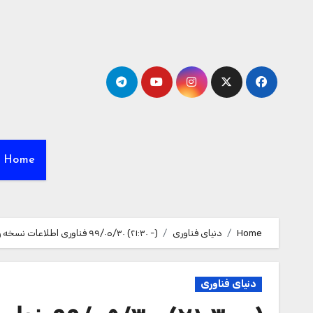
Ski
t
conten
Home
Home
دنیای فناوری
(- ٢١:٣٠) ٩٩/٠٥/٣٠ فناوری اطلاعات نسخه‌ رایانه‌های شخصی Hitman 3 در انحصار اپیک گیمز خواهد بود
دنیای فناوری