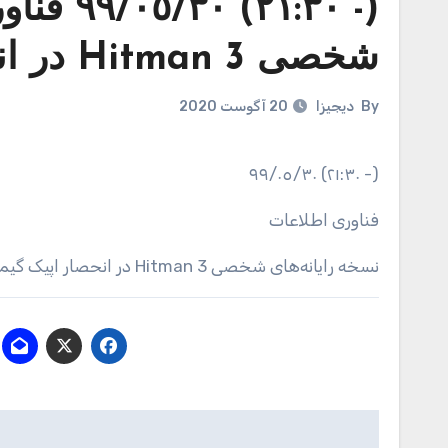
(- ٢١:٣٠
شخصی Hitman 3 در انحصار اپیک گیمز خواهد بود
By
دیجیزا
20 آگوست 2020
(- ٢١:٣٠) ٩٩/٠٥/٣٠
فناوری اطلاعات
نسخه‌ رایانه‌های شخصی Hitman 3 در انحصار اپیک گیمز خواهد بود
راهبری