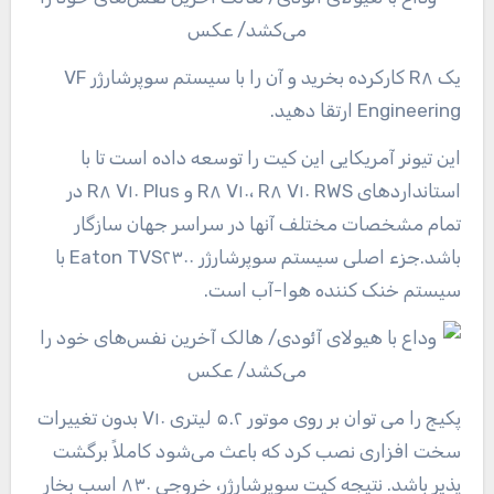
یک R۸ کارکرده بخرید و آن را با سیستم سوپرشارژر VF
Engineering ارتقا دهید.
این تیونر آمریکایی این کیت را توسعه داده است تا با
استانداردهای R۸ V۱۰، R۸ V۱۰ RWS و R۸ V۱۰ Plus در
تمام مشخصات مختلف آنها در سراسر جهان سازگار
باشد.جزء اصلی سیستم سوپرشارژر Eaton TVS۲۳۰۰ با
سیستم خنک کننده هوا-آب است.
پکیج را می توان بر روی موتور ۵.۲ لیتری V۱۰ بدون تغییرات
سخت افزاری نصب کرد که باعث می‌شود کاملاً برگشت
پذیر باشد. نتیجه کیت سوپرشارژر، خروجی ۸۳۰ اسب بخار