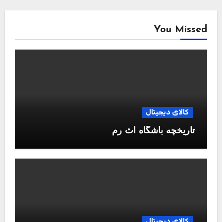
You Missed
کالای دیجیتال
تاریخچه باشگاه آث رم
کالای دیجیتال