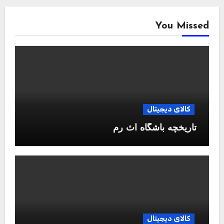
You Missed
کالای دیجیتال
تاریخچه باشگاه آث رم
کالای دیجیتال