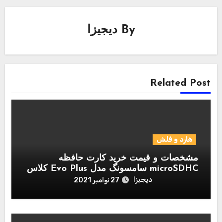
By
دیجیزا
Related Post
هارد و فلش
مشخصات و قیمت خرید کارت حافظه
microSDHC سامسونگ مدل Evo Plus کلاس
10 استاندارد UHS-I U1 سرعت 95MBps
دیجیزا
27 نوامبر 2021
همراه با آداپتور SD ظرفیت 128 گیگابایت