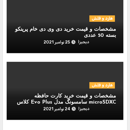
هارد و فلش
مشخصات و قیمت خرید دی وی دی خام پرینکو
بسته 50 عددی
دیجیزا
25 نوامبر 2021
هارد و فلش
مشخصات و قیمت خرید کارت حافظه
microSDXC سامسونگ مدل Evo Plus کلاس
10 استاندارد UHS-I U1 سرعت 80MBps
دیجیزا
24 نوامبر 2021
همراه با آداپتور SD ظرفیت 256 گیگابایت