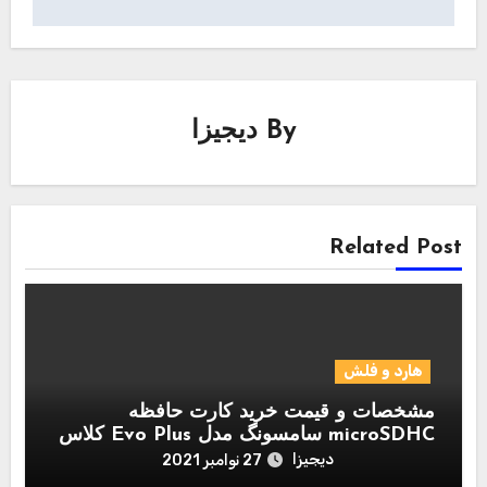
By
دیجیزا
Related Post
هارد و فلش
مشخصات و قیمت خرید کارت حافظه
microSDHC سامسونگ مدل Evo Plus کلاس
10 استاندارد UHS-I U1 سرعت 95MBps
دیجیزا
27 نوامبر 2021
همراه با آداپتور SD ظرفیت 128 گیگابایت