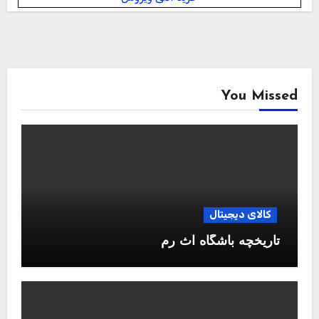
You Missed
کالای دیجیتال
تاریخچه باشگاه آث رم