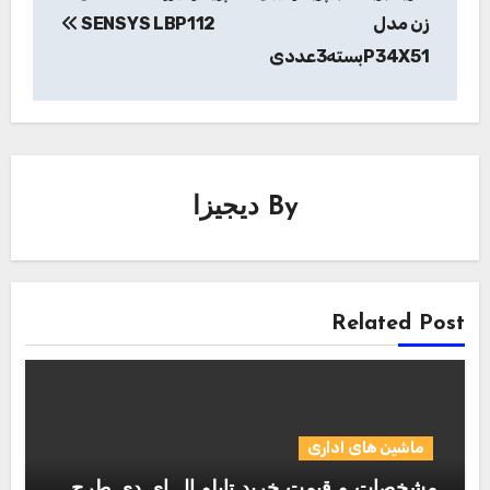
زن مدل
SENSYS LBP112
P34X51بسته3عددی
By
دیجیزا
Related Post
ماشین های اداری
مشخصات و قیمت خرید تابلو ال ای دی طرح