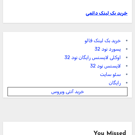
خرید بک لینک دائمی
خرید بک لینک فالو
پسورد نود 32
اوکلی لایسنس رایگان نود 32
لایسنس نود 32
سئو سایت
رایگان
خرید آنتی ویروس
You Missed