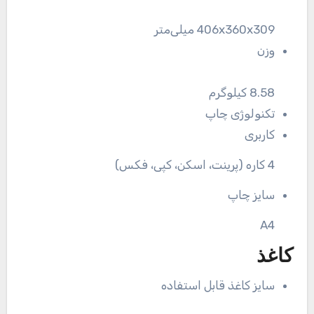
406x360x309 میلی‌متر
وزن
8.58 کیلوگرم
تکنولوژی چاپ
کاربری
4 کاره (پرینت، اسکن، کپی، فکس)
سایز چاپ
A4
کاغذ
سایز کاغذ قابل استفاده