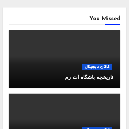
You Missed
کالای دیجیتال
تاریخچه باشگاه آث رم