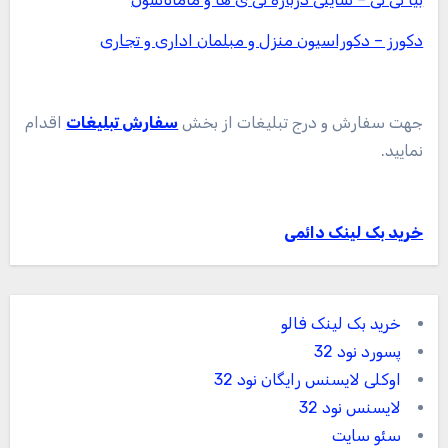
دکورز – دکوراسیون منزل و مبلمان اداری و تجاری
جهت سفارش و درج تبلیغات از بخش
سفارش تبلیغات
اقدام
نمایید.
خرید بک لینک دائمی
خرید بک لینک فالو
پسورد نود 32
اوکلی لایسنس رایگان نود 32
لایسنس نود 32
سئو سایت