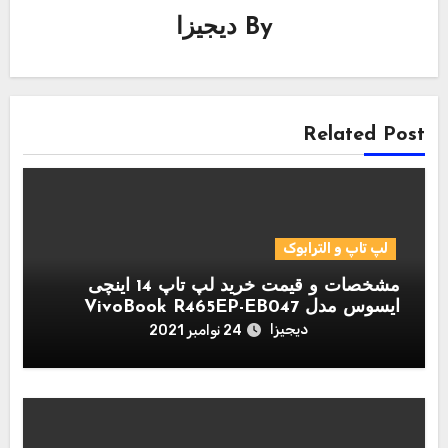
By
دیجیزا
Related Post
لپ تاپ و الترابوک
مشخصات و قیمت خرید لپ تاپ 14 اینچی
ایسوس مدل VivoBook R465EP-EB047
دیجیزا
24 نوامبر 2021