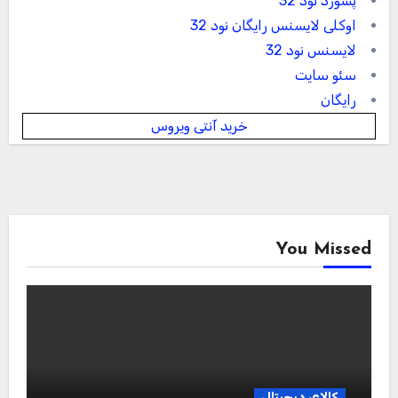
پسورد نود 32
اوکلی لایسنس رایگان نود 32
لایسنس نود 32
سئو سایت
رایگان
خرید آنتی ویروس
You Missed
کالای دیجیتال