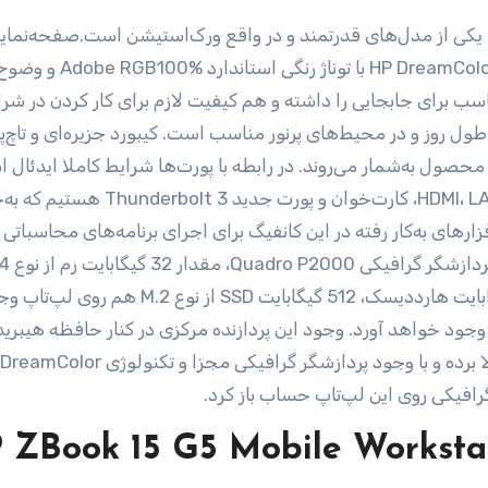
لپ‌تاپ اچ پی مدل ZBook 15 G5 Mobile Workstation یکی از مدل‌های قدرتمند و در واقع ورک‌استیشن است.صفحه
لپ‌تاپ اندازه 15.6 اینچی با پنل IPS به همراه تکنولوژی DreamColor
ندازه مناسب برای جابجایی را داشته و هم کیفیت لازم برای کار کردن در شر
ل روز و در محیط‌های پرنور مناسب است. کیبورد جزیره‌ای و تاچ‌پد
حصول به‌شمار می‌روند. در رابطه با پورت‌ها شرایط کاملا ایدئال 
روی لبه‌های این لپ‌تاپ شاهد 3 پورت USB 3.0، پورت HDMI، LAN، کارت‌خوان و 
رهای به‌کار رفته در این کانفیگ برای اجرای برنامه‌های محاسباتی
انتخاب شده‌اند. پردازنده
مشخصات فنی این کالا را تشکیل می‌دهند.در کنار یک ترابایت هارددیسک، 512 گیگابایت SSD 
 وجود خواهد آورد. وجود این پردازنده مرکزی در کنار حافظه هیبری
سرعت این لپ‌تاپ را برای اجرای برنامه‌های محاسباتی بالا برده و با وجود پردازشگر گرافیکی مجزا 
افیکی روی این لپ‌تاپ حساب باز کرد.
 ZBook 15 G5 Mobile Workstat