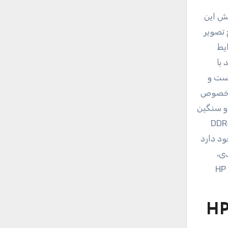
‌نمایش این
HP  با توناژ رنگی استاندارد Adobe RGB100% و وضوح تصویر
ایط
 با
است و
پورت جدید Thunderbolt 3 هستیم که به‌خصوص
 و سنگین
 مرکزی Xeon E-2176M اینتل، پردازشگر گرافیکی Quadro P2000، مقدار 32 گیگابایت رم از نوع DDR4
از نوع M.2 هم روی لپ‌تاپ وجود دارد
دی،
و تکنولوژی HP DreamColor
HP