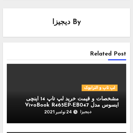
By
دیجیزا
Related Post
لپ تاپ و الترابوک
مشخصات و قیمت خرید لپ تاپ 14 اینچی
ایسوس مدل VivoBook R465EP-EB047
دیجیزا
24 نوامبر 2021