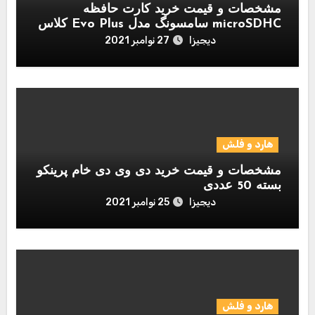
مشخصات و قیمت خرید کارت حافظه
microSDHC سامسونگ مدل Evo Plus کلاس
10 استاندارد UHS-I U1 سرعت 95MBps
دیجیزا
27 نوامبر 2021
همراه با آداپتور SD ظرفیت 128 گیگابایت
هارد و فلش
مشخصات و قیمت خرید دی وی دی خام پرینکو
بسته 50 عددی
دیجیزا
25 نوامبر 2021
هارد و فلش