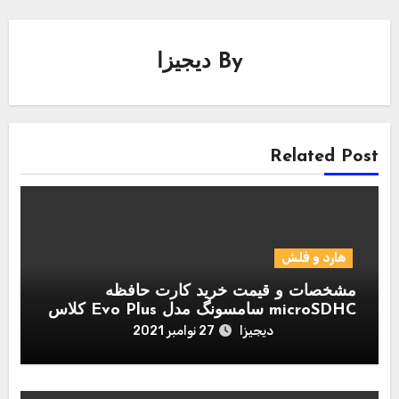
By
دیجیزا
Related Post
هارد و فلش
مشخصات و قیمت خرید کارت حافظه
microSDHC سامسونگ مدل Evo Plus کلاس
10 استاندارد UHS-I U1 سرعت 95MBps
دیجیزا
27 نوامبر 2021
همراه با آداپتور SD ظرفیت 128 گیگابایت