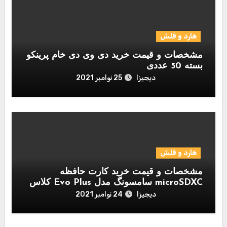
هارد و فلش
مشخصات و قیمت خرید دی وی دی خام پرینکو
بسته 50 عددی
دیجیزا
25 نوامبر 2021
هارد و فلش
مشخصات و قیمت خرید کارت حافظه
microSDXC سامسونگ مدل Evo Plus کلاس
10 استاندارد UHS-I U1 سرعت 80MBps
دیجیزا
24 نوامبر 2021
همراه با آداپتور SD ظرفیت 256 گیگابایت