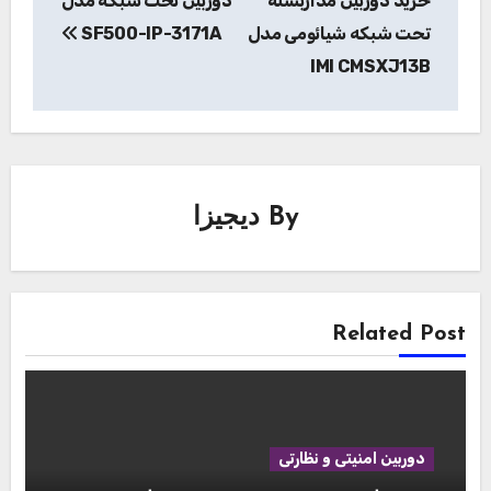
خرید دوربین مداربسته
دوربین تحت شبکه مدل
تحت شبکه شیائومی مدل
SF500-IP-3171A
IMI CMSXJ13B
By
دیجیزا
Related Post
دوربین امنیتی و نظارتی