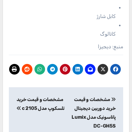
کابل شارژ
کاتالوگ
منبع: دیجیزا
راهبری
مشخصات و قیمت
مشخصات و قیمت خرید
نوشته
خرید دوربین دیجیتال
تلسکوپ مدل c 2105
پاناسونیک مدل Lumix
DC-GH5S