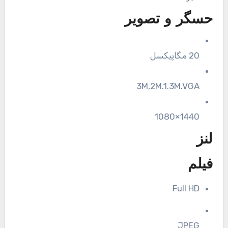
حسگر و تصویر
20 مگاپیکسل
3M,2M.1.3M.VGA
1440×1080
لنز
فیلم
Full HD
JPEG