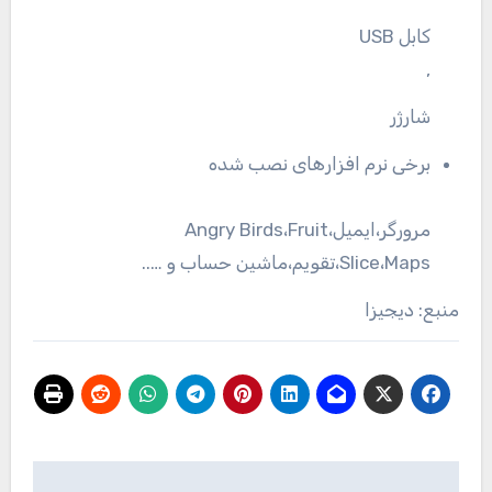
کابل USB
,
شارژر
برخی نرم افزارهای نصب شده
مرورگر،ایمیل،Angry Birds،Fruit
Slice،Maps،تقویم،ماشین حساب و …..
منبع: دیجیزا
راهبری