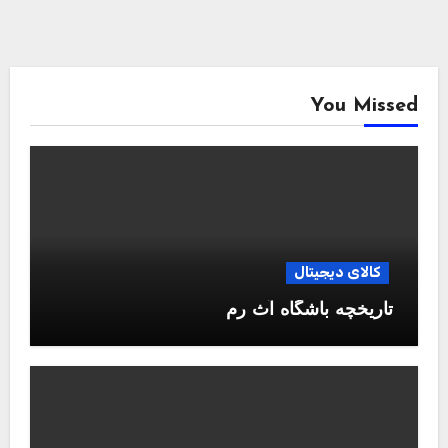
You Missed
کالای دیجیتال
تاریخچه باشگاه آث رم