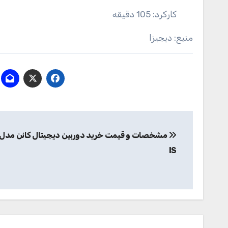
کارکرد: 105 دقیقه
منبع: دیجیزا
راهبری
نوشته
IS