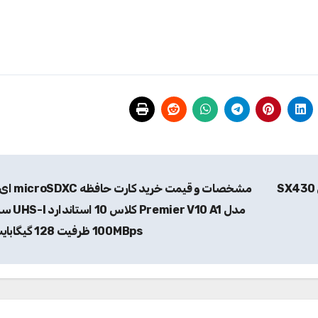
مشخصات و قیمت خرید دوربین دیجیتال کانن مدل SX430
مشخصات و قیمت خرید 
مدل Premier V10 A1
100MBps ظرفیت 128 گیگابایت