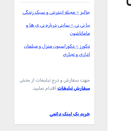
دل Ultra
جالبز – مجله اینترنتی و سبک زندگی
بیا نی نی – سایتی درباره نی ی ها و
ماماناشون
دکورز – دکوراسیون منزل و مبلمان
اداری و تجاری
جهت سفارش و درج تبلیغات از بخش
سفارش تبلیغات
اقدام نمایید.
خرید بک لینک دائمی