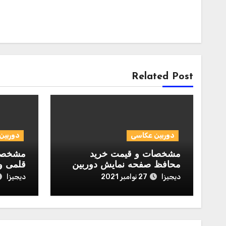
Related Post
دوربین عکاسی
دوربین
مشخصات و قیمت خرید
مشخصات
محافظ صفحه نمایش دوربین
قلمی و
مدل Normal مناسب برای
igi Alkaline
دیجیزا
دیجیزا
27 نوامبر 2021
دوربین عکاسی نیکون D700