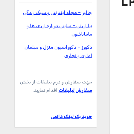
جالبز – مجله اینترنتی و سبک زندگی
بیا نی نی – سایتی درباره نی ی ها و
ماماناشون
دکورز – دکوراسیون منزل و مبلمان
اداری و تجاری
جهت سفارش و درج تبلیغات از بخش
سفارش تبلیغات
اقدام نمایید.
خرید بک لینک دائمی