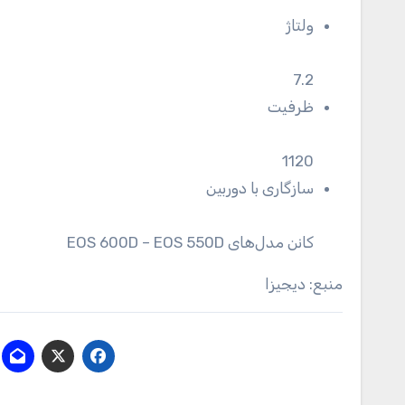
ولتاژ
7.2
ظرفیت
1120
سازگاری با دوربین
کانن مدل‌های EOS 600D – EOS 550D
منبع: دیجیزا