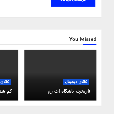
You Missed
کالای دیجیتال
کالای 
تاریخچه باشگاه آث رم
کم شن