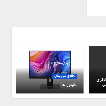
کالای دیجیتال
گذاری
سب
مانیتور ها