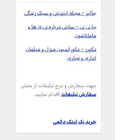
جالبز – مجله اینترنتی و سبک زندگی
بیا نی نی – سایتی درباره نی ی ها و
ماماناشون
دکورز – دکوراسیون منزل و مبلمان
اداری و تجاری
جهت سفارش و درج تبلیغات از بخش
سفارش تبلیغات
اقدام نمایید.
خرید بک لینک دائمی