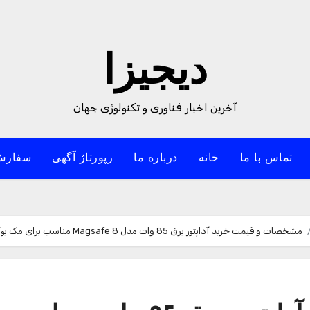
دیجیزا
آخرین اخبار فناوری و تکنولوژی جهان
تماس با ما
خانه
درباره ما
رپورتاژ آگهی
سفارش
مشخصات و قیمت خرید آداپتور برق 85 وات مدل Magsafe 8 مناسب برای مک بوک A1398 / A1424