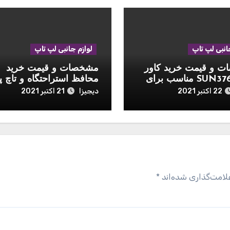
انبی لپ تاپ
لوازم جانبی لپ تاپ
 و قیمت خرید کاور
مشخصات و قیمت خرید
مدل SUN3765 مناسب برای
محافظ استراحتگاه و تاچ پ
اینچی 2020
موشی مدل Palmguard
دیجیزا
22 اکتبر 2021
21 اکتبر 2021
مناسب برای مک بوک 13 اینچی
لامت‌گذاری شده‌اند
*