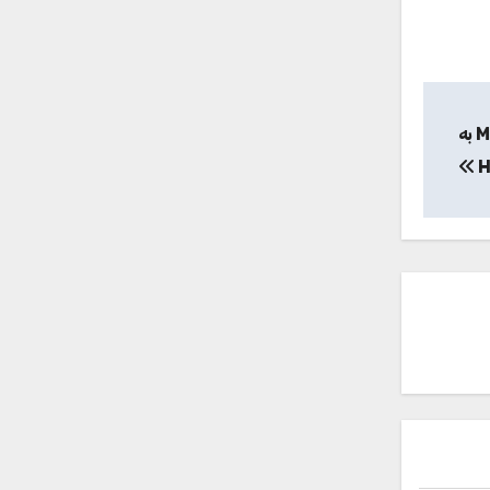
مشخصات و قیمت خرید کابل مبدل Mini DisplayPort به
H