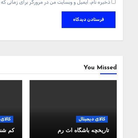
ذخیره نام، ایمیل و وبسایت من در مرورگر برای زمانی که 
You Missed
کالای دیجیتال
کالای 
تاریخچه باشگاه آث رم
کم شن