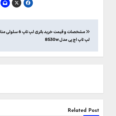
راهبری
مشخصات و قیمت خرید باتری لپ 
نوشته
لپ تاپ اچ پی مدل 8530w
Related Post