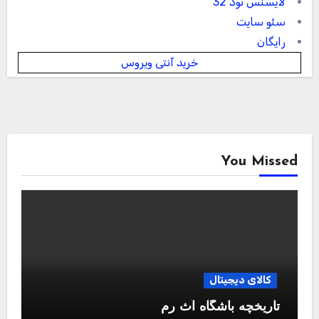
لایسنس نود 32
سئو سایت
رایگان
خرید آنتی ویروس
You Missed
کالای دیجیتال
تاریخچه باشگاه آث رم