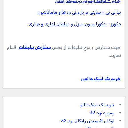
جالبز – مجله اینترنتی و سبک زندگی
بیا نی نی – سایتی درباره نی ی ها و ماماناشون
دکورز – دکوراسیون منزل و مبلمان اداری و تجاری
جهت سفارش و درج تبلیغات از بخش
سفارش تبلیغات
اقدام
نمایید.
خرید بک لینک دائمی
خرید بک لینک فالو
پسورد نود 32
اوکلی لایسنس رایگان نود 32