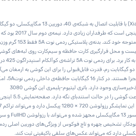
و 16 گیگابایت حافظه‌ی داخلی از جمله گوشی‌های 5.5 اینچی است که طرفداران زیادی د
یست و محل قرارگیری کارت حافظه و سیم‌کارت روی لبه‌های گوشی
دارد. سیم‌کارت‌های در قطع نانو را می‌توان در این گ
 گیگابایت رم، قدرت قابل‌قبولی را برای این گوشی به ارمغان می‌آو
خوب اینکه، شیار کارت حافظه و سیم‌کارت‌ها به‌صورت مجزا هستند.
استفاده از کارت حافظه microSD تا 128 گیگابایت برای ذخیره‌سازی وجود دارد. باتری لیتیوم-پلیمری این گوشی 3080
میلی‌آمپرساعت ظرفیت دارد و می‌تواند به مدت 240 ساعت گوشی را در حالت 
گوشی از نوع LCD است و ا
س خودکار، تشخیص چهره و تاچ فوکوس از ویژگی‌های دوربین اصلی رد