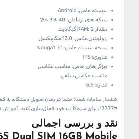
سیستم عامل:
Android
شبکه های ارتباطی:
2G، 3G، 4G
مقدار RAM:
2 گیگابایت
رزولوشن عکس:
13.0 مگاپیکسل
نسخه سیستم عامل:
Nougat 7.1
فناوری:
IPS
ویژگی‌های خاص:
مناسب عکاسی
مناسب عکاسی سلفی
اندازه:
5.5
هشدار سامانه همتا: حتما در زمان تحویل دستگاه، به کم
#7777*، برای سیم‌کارت خود فعال‌سازی کنید. آموزش تصویری در آدرس اینترنتی hmti.ir/05
نقد و بررسی اجمالی
6S Dual SIM 16GB Mobile