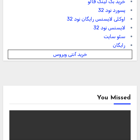
خرید بک لینک فالو
پسورد نود 32
اوکلی لایسنس رایگان نود 32
لایسنس نود 32
سئو سایت
رایگان
خرید آنتی ویروس
You Missed