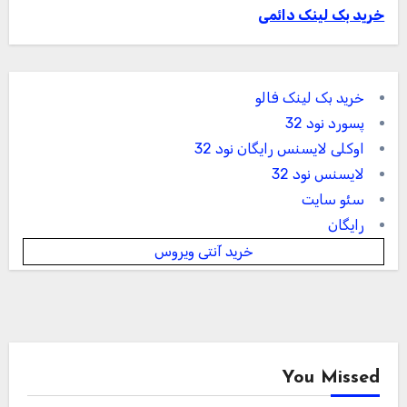
خرید بک لینک دائمی
خرید بک لینک فالو
پسورد نود 32
اوکلی لایسنس رایگان نود 32
لایسنس نود 32
سئو سایت
رایگان
خرید آنتی ویروس
You Missed