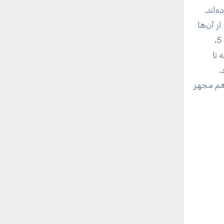
‌اند.
 از آن‌ها
دوربین مدت پروازی است هم دیگر به‌روزرسانی در آیفون 11 پرو مکس است. قابلیت اتصال به شبکه­‌های 4G، بلوتوث نسخه‌ی 5،
ید A13 بهره می‌برد که تا
.
ستاندارد صوتی دالبی هم مجهز