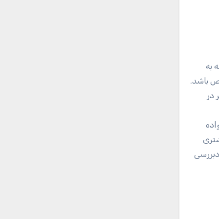
 گوشی‌هایی خاص باشد.
 در
اده
یشتری
iPhon اپل را به‌عنوان لوکس‌ترین و پرزرق‌وبرق‌ترین گوشی سال 2019 موردبررسی