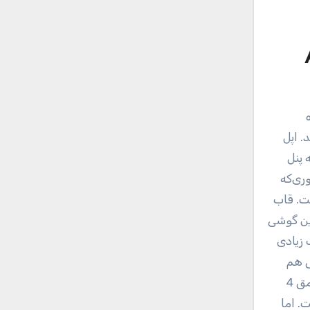
ه
iP» و «iPhone 11 Pro» معرفی شد. اپل
ین گوشی از همان فرمول چند سال اخیرش استفاده کرده است. نمایشگر آیفون 11 Pro Max به پنل
وری‌که
 است که دقیقاً با تراکم پیکسلی iPhone XS Max برابر است. قاب
این گوشی
 زیادی
ه و چربی هم
روی این صفحه‌نمایش باکیفیت تأثیر چندانی ندارند اما این هم پایان کار نیست، آیفون جدید می‌تواند به مدت 30 دقیقه در عمق 4
. اما