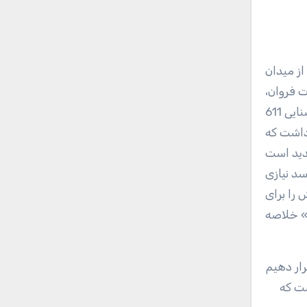
ت فروان،
میزان روشنایی (Brightness) این محصول را تا حدود 752 نیت افزایش داده است. این میزان از روشنایی در مقایسه با روشنایی 611
سد نیازی به یادآوری نیست که Galaxy Note 10 روشنایی 674 نیتی داشت که
جدید است
سد نیازی
العاده لذت‌بخش را برای
ه» خلاصه
ست که