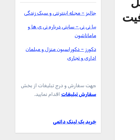
ل
جالبز – مجله اینترنتی و سبک زندگی
ت ظرفیت
بیا نی نی – سایتی درباره نی ی ها و
ماماناشون
دکورز – دکوراسیون منزل و مبلمان
اداری و تجاری
جهت سفارش و درج تبلیغات از بخش
سفارش تبلیغات
اقدام نمایید.
خرید بک لینک دائمی