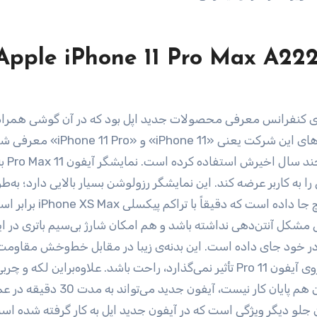
Apple iPhone 11 Pro Max A22
ر، ماه سپتامبر سال 2019 زمان برگزاری کنفرانس معرفی محصولات جدید اپل بود که در آن گوشی همرا
«iPhone 11 Pro Max» همراه با دو مدل دیگر از گوشی‌های این شرکت یعنی «hone 11
برای ویژگی‌ها و طراحی کلی ا
طلوبی را به کاربر عرضه کند. این نمایشگر رزولوشن بسیار بالایی دارد؛ به‌ط
در اندازه­‌ی 6.5اینچی‌اش، حدود 458 پیکسل را در هر اینچ جا داده
شکل آنتن‌‌دهی نداشته باشد و هم امکان شارژ بی‌‌سیم باتری در 
 در خود جای داده است. این بدنه­‌ی زیبا در مقابل خط‌‌وخش مقاومت
دارد؛ پس خیالتان از این بابت که آب و گردوغبار به‌‌راحتی روی آیفون 11 Pro تأثیر نمی‌‌گذارد، راحت باشد. علاوه‌براین لک
 جلو دیگر ویژگی است که در آیفون جدید اپل به کار گرفته شده است