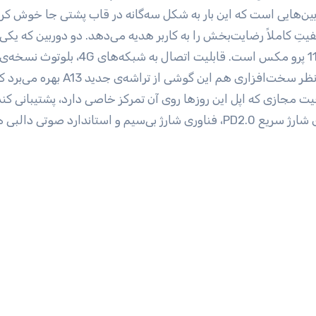
ن‌هایی است که این بار به شکل سه‌گانه در قاب پشتی جا خوش کرده
 عکس‌هایی با کیفیتِ کاملاً رضایت‌بخش را به کاربر هدیه می‌دهد. دو دوربین که یکی
نسخه­‌ی 13 از iOS دیگر ویژگی‌های این گوشی هستند. ازنظر سخت‌‌افزاری هم این گوشی از تراشه­‌ی جد
یت مجازی که اپل این روزها روی آن تمرکز خاصی دارد، پشتیبانی کند
پرچم‌دار جدید اپل به باتری 3969 میلی‌آمپرساعتی، فناوری شارژ سریع PD2.0، فناوری شارژ بی‎‌سیم و ا