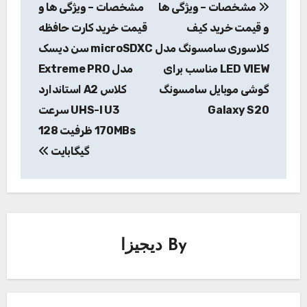
مشخصات – ویژگی ها
مشخصات – ویژگی ها و
نوشته
و قیمت خرید کیف
قیمت خرید کارت حافظه
کلاسوری سامسونگ مدل
microSDXC سن دیسک
LED VIEW مناسب برای
مدل Extreme PRO
گوشی موبایل سامسونگ
کلاس A2 استاندارد
Galaxy S20
UHS-I U3 سرعت
170MBs ظرفیت 128
گیگابایت
By
دیجیزا