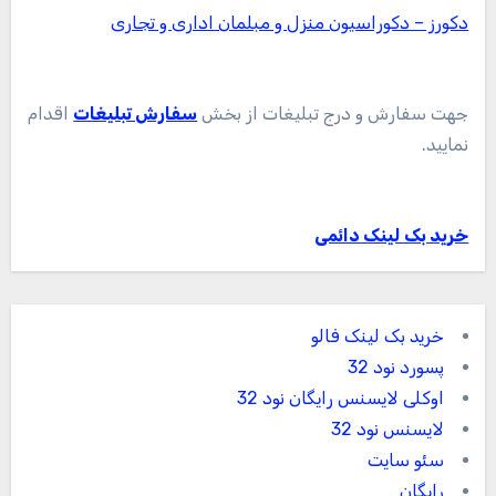
دکورز – دکوراسیون منزل و مبلمان اداری و تجاری
جهت سفارش و درج تبلیغات از بخش
سفارش تبلیغات
اقدام
نمایید.
خرید بک لینک دائمی
خرید بک لینک فالو
پسورد نود 32
اوکلی لایسنس رایگان نود 32
لایسنس نود 32
سئو سایت
رایگان