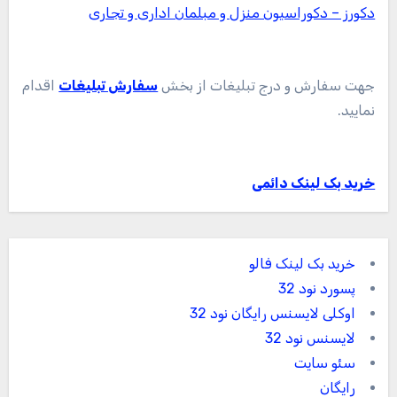
دکورز – دکوراسیون منزل و مبلمان اداری و تجاری
جهت سفارش و درج تبلیغات از بخش
سفارش تبلیغات
اقدام
نمایید.
خرید بک لینک دائمی
خرید بک لینک فالو
پسورد نود 32
اوکلی لایسنس رایگان نود 32
لایسنس نود 32
سئو سایت
رایگان