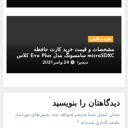
هارد و فلش
مشخصات و قیمت خرید کارت حافظه
microSDXC سامسونگ مدل Evo Plus کلاس
10 استاندارد UHS-I U1 سرعت 80MBps
دیجیزا
24 نوامبر 2021
همراه با آداپتور SD ظرفیت 256 گیگابایت
دیدگاهتان را بنویسید
نشانی ایمیل شما منتشر نخواهد شد.
بخش‌های موردنیاز
علامت‌گذاری شده‌اند
*