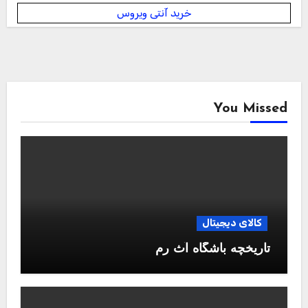
خرید آنتی ویروس
You Missed
کالای دیجیتال
تاریخچه باشگاه آث رم