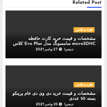
Related Post
هارد و فلش
مشخصات و قیمت خرید کارت حافظه
microSDHC سامسونگ مدل Evo Plus کلاس
10 استاندارد UHS-I U1 سرعت 95MBps
دیجیزا
27 نوامبر 2021
همراه با آداپتور SD ظرفیت 128 گیگابایت
هارد و فلش
مشخصات و قیمت خرید دی وی دی خام پرینکو
بسته 50 عددی
دیجیزا
25 نوامبر 2021