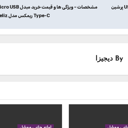
مشخصات – ویژگی ها و قیمت خرید پنکه همراه USB پرشین
Type-C ریمکس مدل feliz
By
دیجیزا
انبی موبایل
لوازم جانبی موبایل