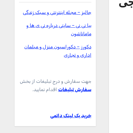
ور 360 درجه جی
جالبز – مجله اینترنتی و سبک زندگی
بیا نی نی – سایتی درباره نی ی ها و
ماماناشون
دکورز – دکوراسیون منزل و مبلمان
اداری و تجاری
جهت سفارش و درج تبلیغات از بخش
سفارش تبلیغات
اقدام نمایید.
خرید بک لینک دائمی