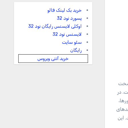
خرید بک لینک فالو
پسورد نود 32
اوکلی لایسنس رایگان نود 32
لایسنس نود 32
سئو سایت
رایگان
خرید آنتی ویروس
لی کربنات بوده و سخت
. در
رها،
یدهای
 این