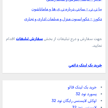
بیا نی نی – سایتی درباره نی ی ها و ماماناشون
دکورز – دکوراسیون منزل و مبلمان اداری و تجاری
جهت سفارش و درج تبلیغات از بخش
سفارش تبلیغات
اقدام
نمایید.
خرید بک لینک دائمی
خرید بک لینک فالو
پسورد نود 32
اوکلی لایسنس رایگان نود 32
لایسنس نود 32