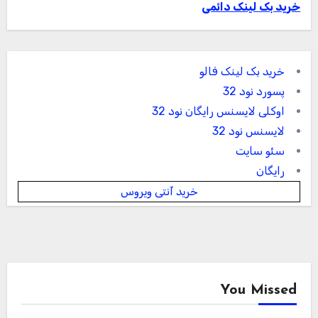
خرید بک لینک دائمی
خرید بک لینک فالو
پسورد نود 32
اوکلی لایسنس رایگان نود 32
لایسنس نود 32
سئو سایت
رایگان
خرید آنتی ویروس
You Missed