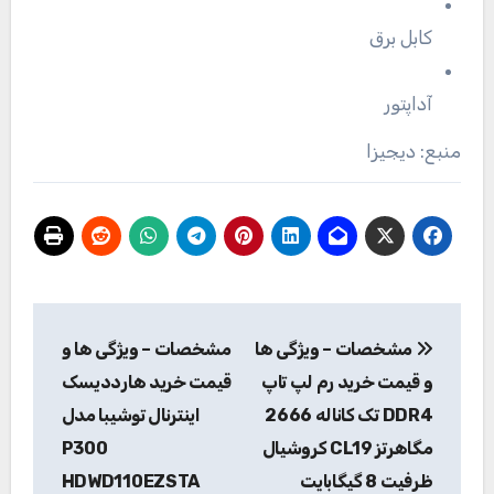
کابل برق
آداپتور
منبع: دیجیزا
راهبری
مشخصات – ویژگی ها
مشخصات – ویژگی ها و
نوشته
و قیمت خرید رم لپ تاپ
قیمت خرید هارددیسک
DDR4 تک کاناله 2666
اینترنال توشیبا مدل
مگاهرتز CL19 کروشیال
P300
ظرفیت 8 گیگابایت
HDWD110EZSTA