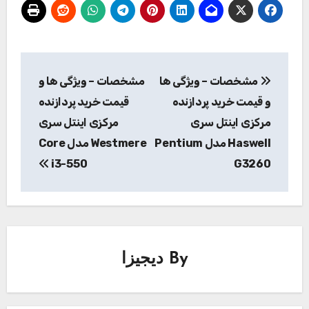
راهبری
مشخصات – ویژگی ها
مشخصات – ویژگی ها و
نوشته
و قیمت خرید پردازنده
قیمت خرید پردازنده
مرکزی اینتل سری
مرکزی اینتل سری
Haswell مدل Pentium
Westmere مدل Core
i3-550
G3260
By
دیجیزا