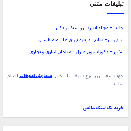
تبلیغات متنی
جالبز – مجله اینترنتی و سبک زندگی
بیا نی نی – سایتی درباره نی ی ها و ماماناشون
دکورز – دکوراسیون منزل و مبلمان اداری و تجاری
جهت سفارش و درج تبلیغات از بخش
سفارش تبلیغات
اقدام
نمایید.
خرید بک لینک دائمی