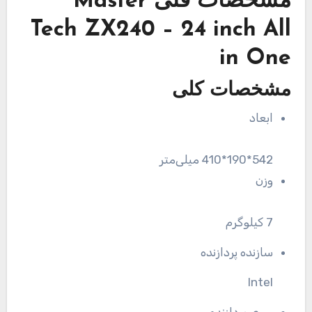
مشخصات فنی
Master
Tech ZX240 – 24 inch All
in One
مشخصات کلی
ابعاد
542*190*410 میلی‌متر
وزن
7 کیلوگرم
سازنده پردازنده
Intel