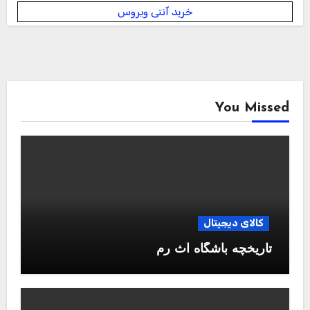
خرید آنتی ویروس
You Missed
کالای دیجیتال
تاریخچه باشگاه آث رم