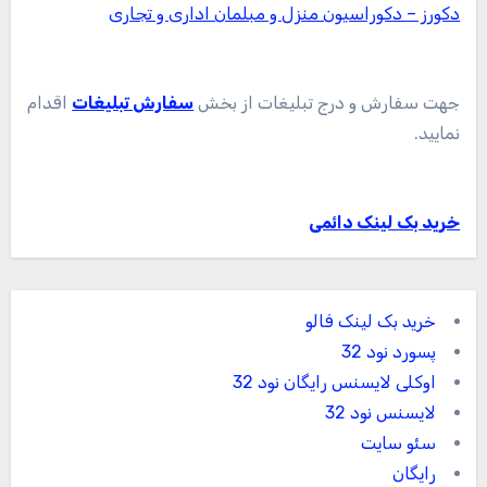
دکورز – دکوراسیون منزل و مبلمان اداری و تجاری
جهت سفارش و درج تبلیغات از بخش
سفارش تبلیغات
اقدام
نمایید.
خرید بک لینک دائمی
خرید بک لینک فالو
پسورد نود 32
اوکلی لایسنس رایگان نود 32
لایسنس نود 32
سئو سایت
رایگان