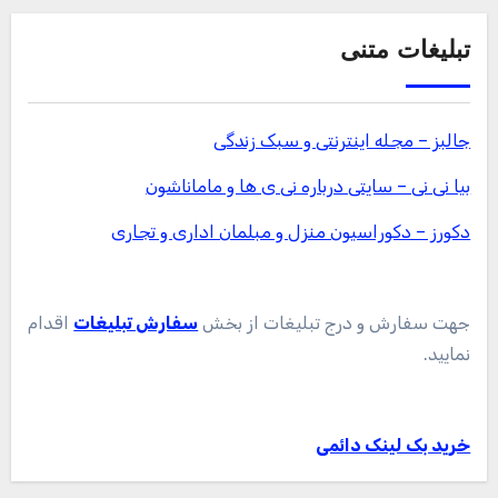
تبلیغات متنی
جالبز – مجله اینترنتی و سبک زندگی
بیا نی نی – سایتی درباره نی ی ها و ماماناشون
دکورز – دکوراسیون منزل و مبلمان اداری و تجاری
جهت سفارش و درج تبلیغات از بخش
سفارش تبلیغات
اقدام
نمایید.
خرید بک لینک دائمی