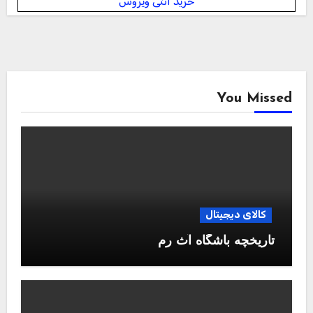
خرید آنتی ویروس
You Missed
کالای دیجیتال
تاریخچه باشگاه آث رم